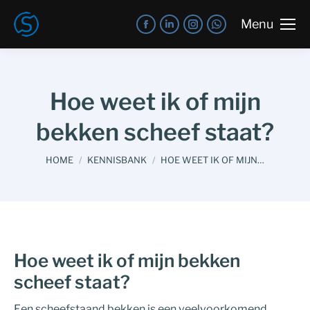
Menu
Hoe weet ik of mijn
bekken scheef staat?
You are here:
HOME
KENNISBANK
HOE WEET IK OF MIJN…
Hoe weet ik of mijn bekken
scheef staat?
Een scheefstaand bekken is een veelvoorkomend