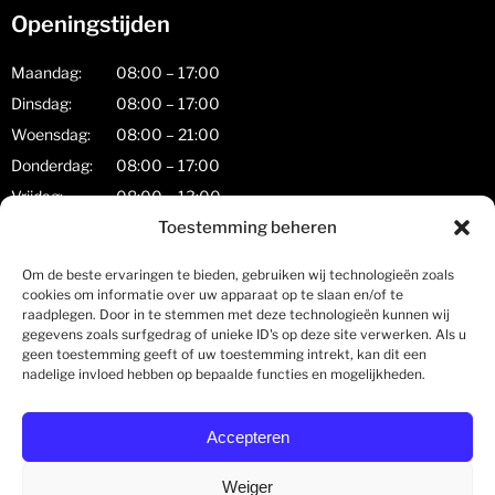
Openingstijden
Maandag:
08:00 – 17:00
Dinsdag:
08:00 – 17:00
Woensdag:
08:00 – 21:00
Donderdag:
08:00 – 17:00
Vrijdag:
08:00 – 13:00
Zaterdag:
08:00 – 17:00
Toestemming beheren
Zondag:
gesloten
Om de beste ervaringen te bieden, gebruiken wij technologieën zoals
cookies om informatie over uw apparaat op te slaan en/of te
Zorgkaart Nederland
raadplegen. Door in te stemmen met deze technologieën kunnen wij
gegevens zoals surfgedrag of unieke ID's op deze site verwerken. Als u
geen toestemming geeft of uw toestemming intrekt, kan dit een
nadelige invloed hebben op bepaalde functies en mogelijkheden.
Holland Spine Centre
Accepteren
Rotterdam - Fysiotherapie
is gewaardeerd op
ZorgkaartNederland.
Bekijk alle waarderingen
of
plaats
Weiger