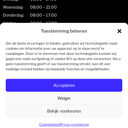
Woensdag:
08:00 – 21:00
Donderdag:
08:00 – 17:00
Vrijdag:
08:00 – 13:00
Zaterdag:
08:00 – 17:00
Toestemming beheren
Zondag:
gesloten
Om de beste ervaringen te bieden, gebruiken wij technologieën zoals
cookies om informatie over uw apparaat op te slaan en/of te
Zorgkaart Nederland
raadplegen. Door in te stemmen met deze technologieën kunnen wij
gegevens zoals surfgedrag of unieke ID's op deze site verwerken. Als u
geen toestemming geeft of uw toestemming intrekt, kan dit een
nadelige invloed hebben op bepaalde functies en mogelijkheden.
Holland Spine Centre
Accepteren
Rotterdam - Fysiotherapie
is gewaardeerd op
ZorgkaartNederland.
Bekijk alle waarderingen
of
plaats
Weiger
een waardering
Bekijk voorkeuren
© Copyright Holland Spine Centre | onderdeel van Fydee Vitae |
Cookiebeleid
Privacyverklaring
Algemene Voorwaarden
|
Cookieverklaring
|
Privacyreglement