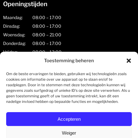
Openingstijden
Maandag:
08:00 – 17:00
Dinsdag:
08:00 – 17:00
Woensdag:
08:00 – 21:00
Donderdag:
08:00 – 17:00
Vrijdag:
08:00 – 13:00
Toestemming beheren
Zaterdag:
08:00 – 17:00
Zondag:
gesloten
Om de beste ervaringen te bieden, gebruiken wij technologieën zoals
cookies om informatie over uw apparaat op te slaan en/of te
Zorgkaart Nederland
raadplegen. Door in te stemmen met deze technologieën kunnen wij
gegevens zoals surfgedrag of unieke ID's op deze site verwerken. Als u
geen toestemming geeft of uw toestemming intrekt, kan dit een
nadelige invloed hebben op bepaalde functies en mogelijkheden.
Holland Spine Centre
Accepteren
Rotterdam - Fysiotherapie
is gewaardeerd op
ZorgkaartNederland.
Bekijk alle waarderingen
of
plaats
Weiger